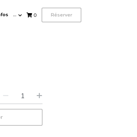
nfos
…
Réserver
0
er